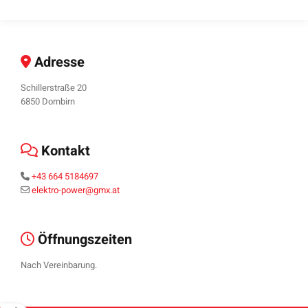
Adresse

Schillerstraße 20
6850 Dornbirn
Kontakt

+43 664 5184697

elektro-power@gmx.at

Öffnungszeiten

Nach Vereinbarung.
hCaptcha